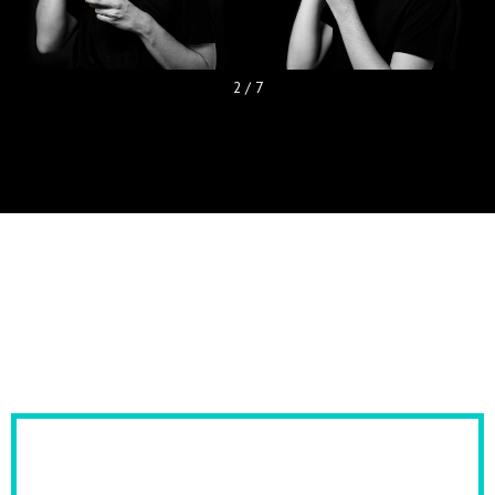
2
/
7